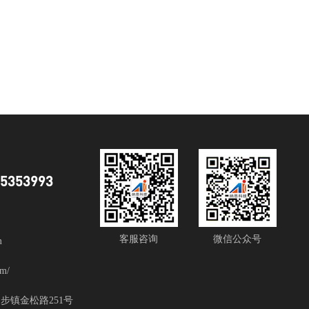
85353993
客服咨询
微信公众号
m
m/
步镇金松路251号