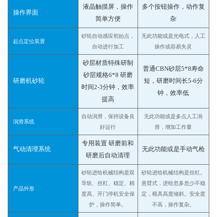
液晶触摸屏，操作
多个按钮操作，动作复
操作界面
简单方便
杂
砂轮自动感应初始点，
无此功能或是光电式，人工
起点定位装置
自动进行加工
操作或容易失灵
砂层材质特殊研制
普通CBN砂层5*8寿命
砂层规格6*8 研磨
研磨机砂轮
短，研磨时间长5-6分
时间2-3分钟，效率
钟，效率低
提高
自动润滑，保持设备良
无此功能或是多点人工润
润滑系统
好运行
滑，增加工作量
专用装置 研磨前和
气动清理系统
无此功能或是手动气枪
研磨后自动清理
砂轮进给机械结构是双
砂轮进给机械结构是丝杠。
导轨、丝杠、稳定、精
悬臂式，进给忽多忽少不稳
产品外形
度高、开门停机安全保
定，模具高度倾斜。安全度
护，操作简单。
不高，操作复杂。