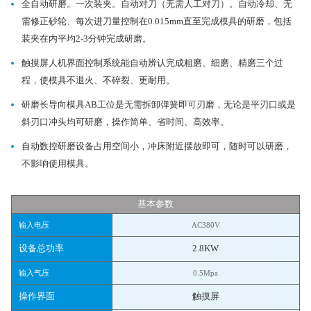
全自动研磨。一次装夹。自动对刀（无需人工对刀）。自动冷却、无
需修正砂轮、每次进刀量控制在0.015mm直至完成模具的研磨，包括
装夹在内平均2-3分钟完成研磨。
触摸屏人机界面控制系统能自动辨认完成粗磨、细磨、精磨三个过
程，使模具不退火、不碎裂、更耐用。
研磨长导向模具AB工位是无需拆卸弹簧即可刃磨，无论是平刃口或是
斜刃口冲头均可研磨，操作简单、省时间、高效率。
自动数控研磨设备占用空间小，冲床附近摆放即可，随时可以研磨，
不影响使用模具。
基本参数
输入电压
AC380V
设备总功率
2.8KW
输入气压
0.5Mpa
操作界面
触摸屏