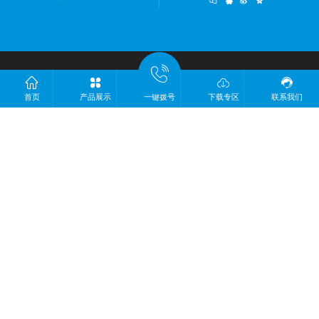




关于纳思
首页
产品展示
一键拨号
下载专区
联系我们
产品中心
创新研发
下载专区
新闻中心
全国统一服务热线
4008090886 / 0769-85353993
公司传真：0769-85099463
E-Mail：sales@nicerivet.com
网址：http://www.nicenct.com/
公司地址：广东省东莞市寮步镇金松路251号