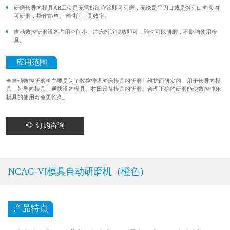
研磨长导向模具AB工位是无需拆卸弹簧即可刃磨，无论是平刃口或是斜刃口冲头均
可研磨，操作简单、省时间、高效率。
自动数控研磨设备占用空间小，冲床附近摆放即可，随时可以研磨，不影响使用模
具。
应用范围
全自动数控研磨机主要是为了数控转塔冲床模具的研磨、维护而研发的。用于长导向模
具、短导向模具、通快设备模具、村田设备模具的研磨。合理正确的研磨能使数控冲床
模具的使用寿命更长久。
订购咨询
NCAG-VI模具自动研磨机（橙色）
产品特点